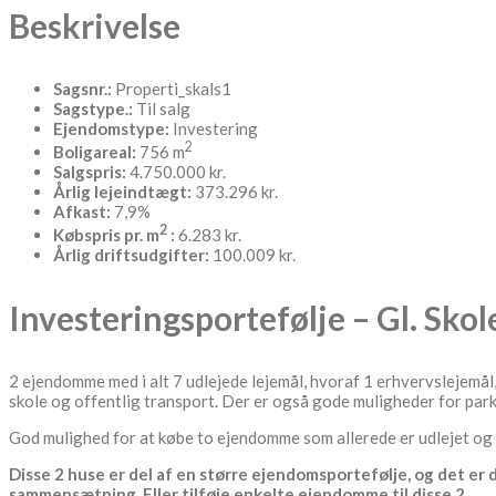
Beskrivelse
Sagsnr.:
Properti_skals1
Sagstype.:
Til salg
Ejendomstype:
Investering
2
Boligareal:
756 m
Salgspris:
4.750.000 kr.
Årlig lejeindtægt:
373.296 kr.
Afkast:
7,9%
2
Købspris pr. m
:
6.283 kr.
Årlig driftsudgifter:
100.009 kr.
Investeringsportefølje – Gl. Skol
2 ejendomme med i alt 7 udlejede lejemål, hvoraf 1 erhvervslejemål
skole og offentlig transport. Der er også gode muligheder for pa
God mulighed for at købe to ejendomme som allerede er udlejet og h
Disse 2 huse er del af en større ejendomsportefølje, og det er
sammensætning. Eller tilføje enkelte ejendomme til disse 2.