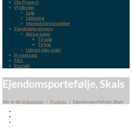
Om Properti
Vi tilbyder
Salg
Udlejning
Markedsføringspakker
Ejendomme erhverv
Aktive sager
Til salg
Til leje
Udlejet eller solgt
Projektsalg
FAQ
Kontakt
Ejendomsportefølje, Skals
Her er du:
Velkommen
Projects
Ejendomsportefølje, Skals