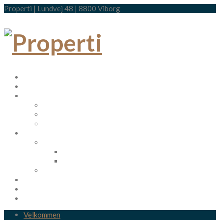
Properti | Lundvej 48 | 8800 Viborg
Velkommen
Om Properti
Vi tilbyder
Salg
Udlejning
Markedsføringspakker
Ejendomme erhverv
Aktive sager
Til salg
Til leje
Udlejet eller solgt
Projektsalg
FAQ
Kontakt
Velkommen